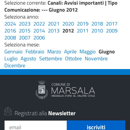
Selezione corrente:
Canali
: Avvisi importanti |
Tipo
Comunicazione
: --- Giugno 2012
Seleziona anno:
2024
2023
2022
2021
2020
2019
2018
2017
2016
2015
2014
2013
2012
2011
2010
2009
2008
2007
2006
Seleziona mese:
Gennaio
Febbraio
Marzo
Aprile
Maggio
Giugno
Luglio
Agosto
Settembre
Ottobre
Novembre
Dicembre
Registrati alla
Newsletter