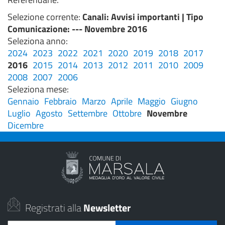
Selezione corrente:
Canali
: Avvisi importanti |
Tipo
Comunicazione
: --- Novembre 2016
Seleziona anno:
2024
2023
2022
2021
2020
2019
2018
2017
2016
2015
2014
2013
2012
2011
2010
2009
2008
2007
2006
Seleziona mese:
Gennaio
Febbraio
Marzo
Aprile
Maggio
Giugno
Luglio
Agosto
Settembre
Ottobre
Novembre
Dicembre
Registrati alla
Newsletter