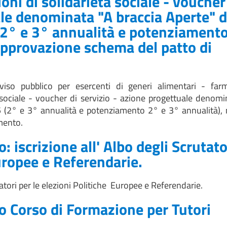
oni di solidarietà sociale - voucher
ale denominata "A braccia Aperte" d
2° e 3° annualità e potenziament
approvazione schema del patto di
vviso pubblico per esercenti di generi alimentari - far
à sociale - voucher di servizio - azione progettuale denomi
5 (2° e 3° annualità e potenziamento 2° e 3° annualità),
mento.
 iscrizione all' Albo degli Scrutato
uropee e Referendarie.
tatori per le elezioni Politiche Europee e Referendarie.
o Corso di Formazione per Tutori