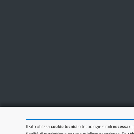
Il sito utilizza
cookie tecnici
o tecnologie simili
necessari
p
finalità di marketing o per una migliore esperienza. Se
chi