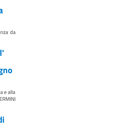
a
tanza da
l'
egno
a e alla
TERMINI
di