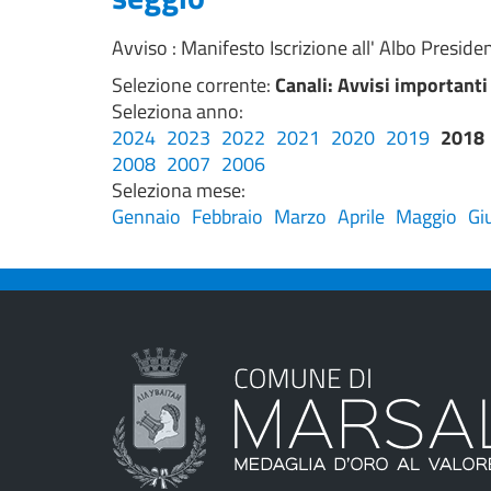
Avviso : Manifesto Iscrizione all' Albo Presiden
Selezione corrente:
Canali
: Avvisi importanti
Seleziona anno:
2024
2023
2022
2021
2020
2019
2018
2008
2007
2006
Seleziona mese:
Gennaio
Febbraio
Marzo
Aprile
Maggio
Gi