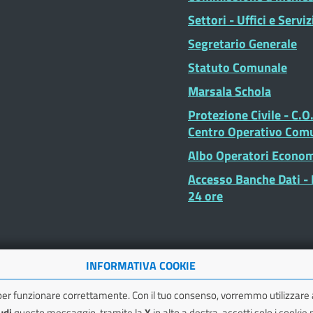
Settori - Uffici e Serviz
Segretario Generale
Statuto Comunale
Marsala Schola
Protezione Civile - C.O
Centro Operativo Com
Albo Operatori Econom
Accesso Banche Dati - I
24 ore
INFORMATIVA COOKIE
er funzionare correttamente. Con il tuo consenso, vorremmo utilizzar
udi
questo messaggio, tramite la
X
in alto a destra, accetti solo i cookie