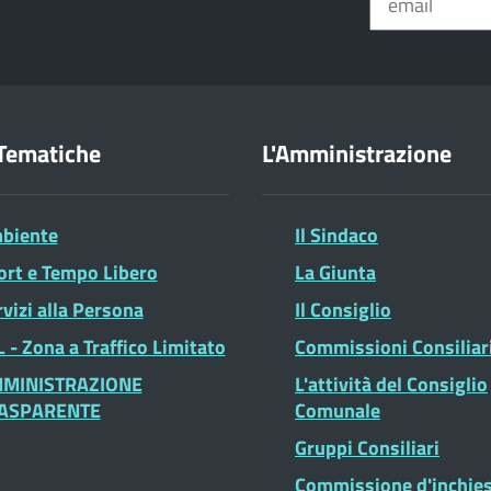
Tematiche
L'Amministrazione
biente
Il Sindaco
ort e Tempo Libero
La Giunta
vizi alla Persona
Il Consiglio
 - Zona a Traffico Limitato
Commissioni Consiliar
MINISTRAZIONE
L'attività del Consiglio
ASPARENTE
Comunale
Gruppi Consiliari
Commissione d'inchie