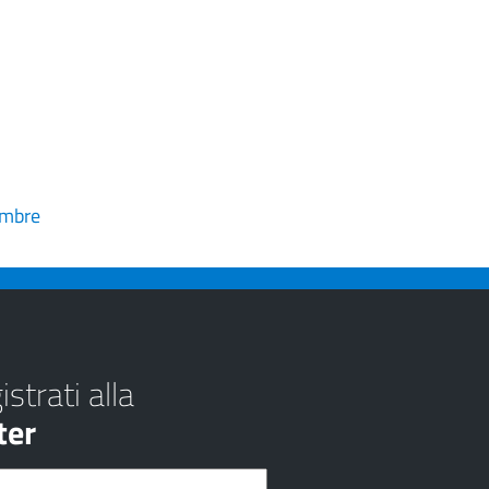
embre
strati alla
ter