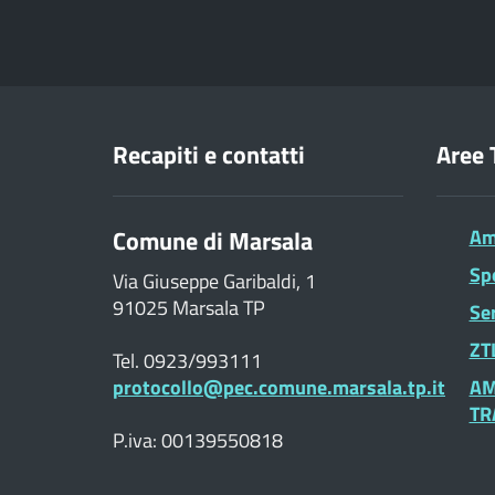
Recapiti e contatti
Aree 
Comune di Marsala
Am
Sp
Via Giuseppe Garibaldi, 1
91025 Marsala TP
Ser
ZTL
Tel. 0923/993111
protocollo@pec.comune.marsala.tp.it
AM
TR
P.iva: 00139550818