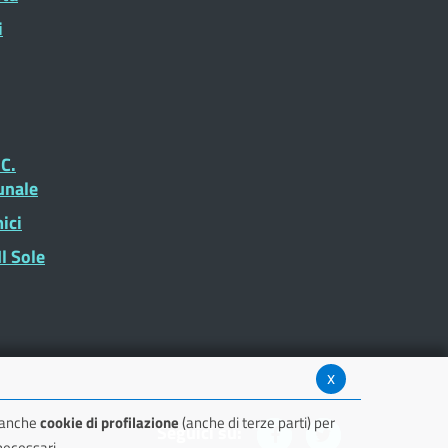
i
.C.
unale
ici
l Sole
x
e anche
cookie di profilazione
(anche di terze parti) per
Seguici su:
 necessari.