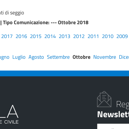
ti di seggio
 |
Tipo Comunicazione
: --- Ottobre 2018
2017
2016
2015
2014
2013
2012
2011
2010
2009
ugno
Luglio
Agosto
Settembre
Ottobre
Novembre
Dic
Regi
Newslet