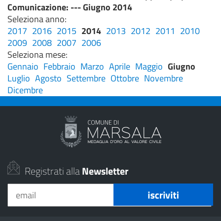
Comunicazione
: --- Giugno 2014
Seleziona anno:
2017
2016
2015
2014
2013
2012
2011
2010
2009
2008
2007
2006
Seleziona mese:
Gennaio
Febbraio
Marzo
Aprile
Maggio
Giugno
Luglio
Agosto
Settembre
Ottobre
Novembre
Dicembre
Registrati alla
Newsletter