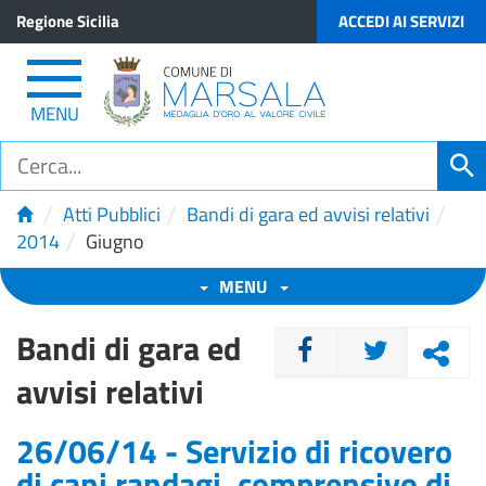
Regione Sicilia
ACCEDI AI SERVIZI
MENU
/
/
/
Atti Pubblici
Bandi di gara ed avvisi relativi
/
2014
Giugno
MENU
Bandi di gara ed
CONDIVIDI
avvisi relativi
26/06/14 - Servizio di ricovero
di cani randagi, comprensivo di