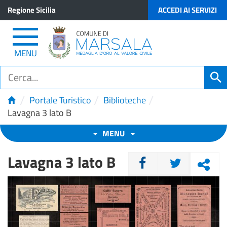
Regione Sicilia
ACCEDI AI SERVIZI
MENU
/
/
/
Portale Turistico
Biblioteche
Lavagna 3 lato B
MENU
Lavagna 3 lato B
CONDIVIDI