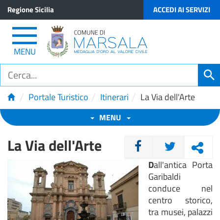
Regione Sicilia
ACCEDI AI SERVIZI
MENU
/
/
/
Portale Turistico
Itinerari
La Via dell'Arte
MENU
La Via dell'Arte
CONDIVIDI
D
all'antica Porta
Garibaldi
conduce nel
centro storico,
tra musei, palazzi