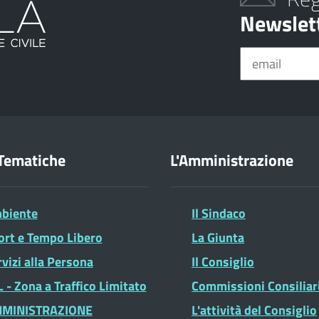
Newslet
Tematiche
L'Amministrazione
biente
Il Sindaco
ort e Tempo Libero
La Giunta
vizi alla Persona
Il Consiglio
 - Zona a Traffico Limitato
Commissioni Consiliar
MINISTRAZIONE
L'attività del Consiglio