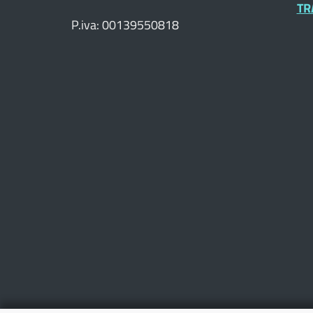
TR
P.iva: 00139550818