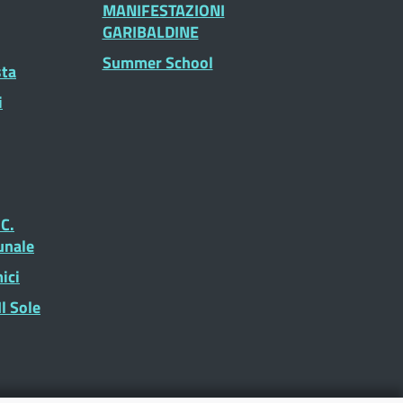
MANIFESTAZIONI
GARIBALDINE
Summer School
sta
i
.C.
unale
ici
l Sole