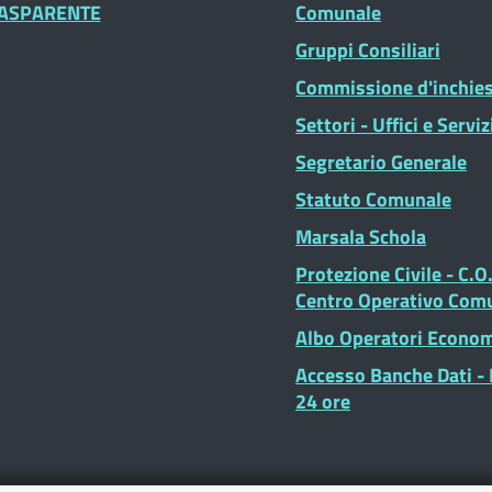
ASPARENTE
Comunale
Gruppi Consiliari
Commissione d'inchie
Settori - Uffici e Serviz
Segretario Generale
Statuto Comunale
Marsala Schola
Protezione Civile - C.O
Centro Operativo Com
Albo Operatori Econom
Accesso Banche Dati - I
24 ore