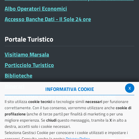
Albo Operatori Economici
Accesso Banche Dati - Il Sole 24 ore
Portale Turistico
Visitiamo Marsala
Porticciolo Turistico
Biblioteche
Itinerari
x
INFORMATIVA COOKIE
PROGRAMMA MANIFESTAZIONI GARIBALDINE
Il sito utilizza
cookie tecnici
o tecnologie simili
necessari
per funzionare
Summer School
correttamente. Con il tuo consenso, vorremmo utilizzare anche
cookie di
profilazione
(anche di terze parti) per finalità di marketing o per una
migliore esperienza. Se
chiudi
questo messaggio, tramite la
X
in alto a
destra, accetti solo i cookie necessari.
Seleziona Gestisci Cookie per conoscere i cookie utilizzati e impostare i
consensi. Consulta anche la nostra
Privacy Policy
.