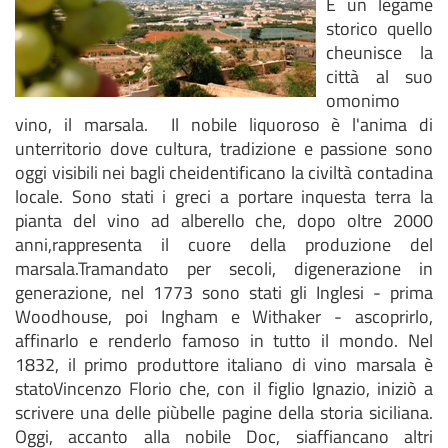
È un legame
storico quello
cheunisce la
città al suo
omonimo
vino, il marsala. Il nobile liquoroso è l'anima di
unterritorio dove cultura, tradizione e passione sono
oggi visibili nei bagli cheidentificano la civiltà contadina
locale. Sono stati i greci a portare inquesta terra la
pianta del vino ad alberello che, dopo oltre 2000
anni,rappresenta il cuore della produzione del
marsala.Tramandato per secoli, digenerazione in
generazione, nel 1773 sono stati gli Inglesi - prima
Woodhouse, poi Ingham e Withaker - ascoprirlo,
affinarlo e renderlo famoso in tutto il mondo. Nel
1832, il primo produttore italiano di vino marsala è
statoVincenzo Florio che, con il figlio Ignazio, iniziò a
scrivere una delle piùbelle pagine della storia siciliana.
Oggi, accanto alla nobile Doc, siaffiancano altri