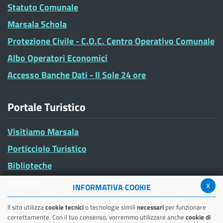
Statuto Comunale
Marsala Schola
Protezione Civile - C.O.C. Centro Operativo Comunale
Albo Operatori Economici
Accesso Banche Dati - Il Sole 24 ore
Portale Turistico
Visitiamo Marsala
Porticciolo Turistico
Biblioteche
Itinerari
x
INFORMATIVA COOKIE
PROGRAMMA MANIFESTAZIONI GARIBALDINE
Il sito utilizza
cookie tecnici
o tecnologie simili
necessari
per funzionare
Summer School
correttamente. Con il tuo consenso, vorremmo utilizzare anche
cookie di