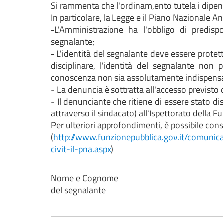
Si rammenta che l'ordinam,ento tutela i dipend
In particolare, la Legge e il Piano Nazionale A
-
L'Amministrazione ha l'obbligo di predispor
segnalante;
-
L'identità del segnalante deve essere protet
disciplinare, l'identità del segnalante no
conoscenza non sia assolutamente indispensabi
- La denuncia è sottratta all'accesso previsto 
- Il denunciante che ritiene di essere stato d
attraverso il sindacato) all'Ispettorato della F
Per ulteriori approfondimenti, è possibile consu
(
http://www.funzionepubblica.gov.it/comuni
civit-il-pna.aspx
)
Nome e Cognome
del segnalante