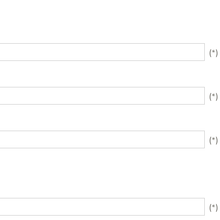
(*)
(*)
(*)
(*)