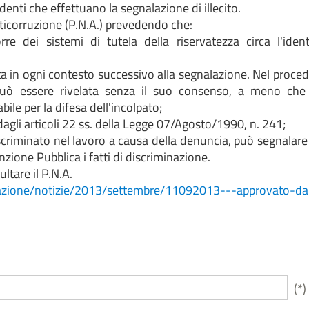
enti che effettuano la segnalazione di illecito.
nticorruzione (P.N.A.) prevedendo che:
re dei sistemi di tutela della riservatezza circa l'ident
ta in ogni contesto successivo alla segnalazione. Nel proc
n può essere rivelata senza il suo consenso, a meno che
le per la difesa dell'incolpato;
dagli articoli 22 ss. della Legge 07/Agosto/1990, n. 241;
iscriminato nel lavoro a causa della denuncia, può segnalar
unzione Pubblica i fatti di discriminazione.
ltare il P.N.A.
cazione/notizie/2013/settembre/11092013---approvato-dal
(*)