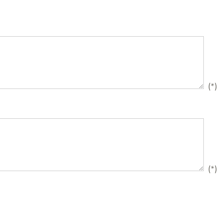
(*)
(*)