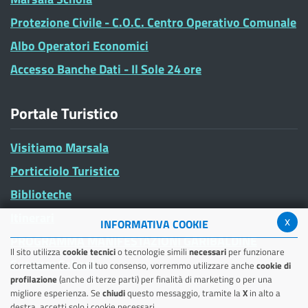
Protezione Civile - C.O.C. Centro Operativo Comunale
Albo Operatori Economici
Accesso Banche Dati - Il Sole 24 ore
Portale Turistico
Visitiamo Marsala
Porticciolo Turistico
Biblioteche
Itinerari
x
INFORMATIVA COOKIE
PROGRAMMA MANIFESTAZIONI GARIBALDINE
Il sito utilizza
cookie tecnici
o tecnologie simili
necessari
per funzionare
Summer School
correttamente. Con il tuo consenso, vorremmo utilizzare anche
cookie di
profilazione
(anche di terze parti) per finalità di marketing o per una
migliore esperienza. Se
chiudi
questo messaggio, tramite la
X
in alto a
destra, accetti solo i cookie necessari.