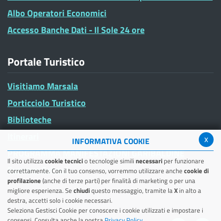
Albo Operatori Economici
Accesso Banche Dati - Il Sole 24 ore
Portale Turistico
Visitiamo Marsala
Porticciolo Turistico
Biblioteche
Itinerari
x
INFORMATIVA COOKIE
PROGRAMMA MANIFESTAZIONI GARIBALDINE
Il sito utilizza
cookie tecnici
o tecnologie simili
necessari
per funzionare
Summer School
correttamente. Con il tuo consenso, vorremmo utilizzare anche
cookie di
profilazione
(anche di terze parti) per finalità di marketing o per una
migliore esperienza. Se
chiudi
questo messaggio, tramite la
X
in alto a
destra, accetti solo i cookie necessari.
Seleziona Gestisci Cookie per conoscere i cookie utilizzati e impostare i
consensi. Consulta anche la nostra
Privacy Policy
.