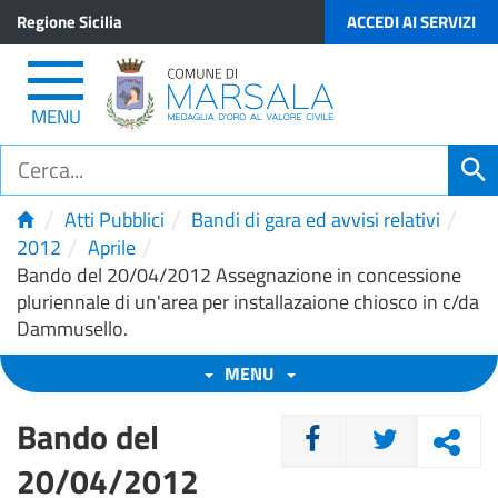
Regione Sicilia
ACCEDI AI SERVIZI
MENU
/
/
/
Atti Pubblici
Bandi di gara ed avvisi relativi
/
/
2012
Aprile
Bando del 20/04/2012 Assegnazione in concessione
pluriennale di un'area per installazaione chiosco in c/da
Dammusello.
MENU
Bando del
CONDIVIDI
20/04/2012