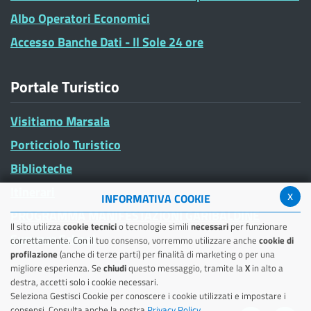
Albo Operatori Economici
Accesso Banche Dati - Il Sole 24 ore
Portale Turistico
Visitiamo Marsala
Porticciolo Turistico
Biblioteche
Itinerari
x
INFORMATIVA COOKIE
PROGRAMMA MANIFESTAZIONI GARIBALDINE
Il sito utilizza
cookie tecnici
o tecnologie simili
necessari
per funzionare
Summer School
correttamente. Con il tuo consenso, vorremmo utilizzare anche
cookie di
profilazione
(anche di terze parti) per finalità di marketing o per una
migliore esperienza. Se
chiudi
questo messaggio, tramite la
X
in alto a
destra, accetti solo i cookie necessari.
Seleziona Gestisci Cookie per conoscere i cookie utilizzati e impostare i
consensi. Consulta anche la nostra
Privacy Policy
.