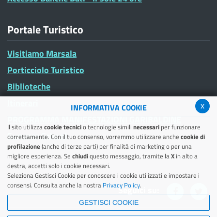
Portale Turistico
Visitiamo Marsala
Porticciolo Turistico
Biblioteche
Itinerari
x
INFORMATIVA COOKIE
PROGRAMMA MANIFESTAZIONI GARIBALDINE
Il sito utilizza
cookie tecnici
o tecnologie simili
necessari
per funzionare
Summer School
correttamente. Con il tuo consenso, vorremmo utilizzare anche
cookie di
profilazione
(anche di terze parti) per finalità di marketing o per una
migliore esperienza. Se
chiudi
questo messaggio, tramite la
X
in alto a
destra, accetti solo i cookie necessari.
Seleziona Gestisci Cookie per conoscere i cookie utilizzati e impostare i
consensi. Consulta anche la nostra
Privacy Policy
.
Seguici su:
GESTISCI COOKIE