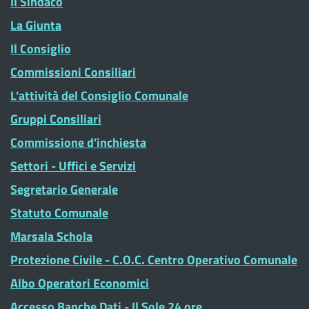
Il Sindaco
La Giunta
Il Consiglio
Commissioni Consiliari
L'attività del Consiglio Comunale
Gruppi Consiliari
Commissione d'inchiesta
Settori - Uffici e Servizi
Segretario Generale
Statuto Comunale
Marsala Schola
Protezione Civile - C.O.C. Centro Operativo Comunale
Albo Operatori Economici
Accesso Banche Dati - Il Sole 24 ore