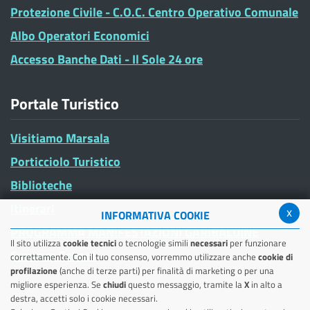
Protezione Civile - C.O.C. Centro Operativo Comunale
Albo Operatori Economici
Accesso Banche Dati - Il Sole 24 ore
Portale Turistico
Visitiamo Marsala
Porticciolo Turistico
Biblioteche
Itinerari
x
INFORMATIVA COOKIE
PROGRAMMA MANIFESTAZIONI GARIBALDINE
Il sito utilizza
cookie tecnici
o tecnologie simili
necessari
per funzionare
Summer School
correttamente. Con il tuo consenso, vorremmo utilizzare anche
cookie di
profilazione
(anche di terze parti) per finalità di marketing o per una
migliore esperienza. Se
chiudi
questo messaggio, tramite la
X
in alto a
destra, accetti solo i cookie necessari.